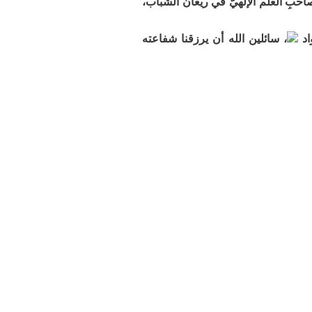
وصاحبِ العلم الإلهيّ في ريعان الشباب،
اد
، سائلين الله أن يرزقنا شفاعته