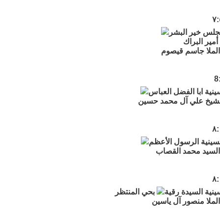
جلس خير البشر
مير البراك
لملا جاسم قيصوم
نية ابا الفضل العباس
لشيخ علي آل محمد حسين
سينية الرسول الأعظم
لسيد محمد القصاب
نية السيدة رقية
بحي المنتظر
لملا منصور آل ياسين