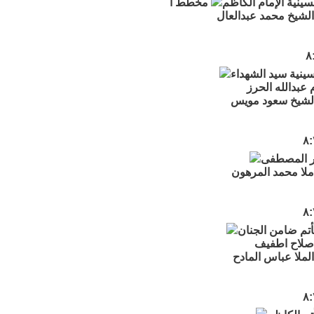
ينية الإمام الكاظم
مخطط أ
لشيخ محمد عبدالعال
ينية سيد الشهداء
عبدالله الحرز
الشيخ سعود مويس
ار المصطفى
لا محمد المرهون
أتم ضامن الجنان
صلاح اطفيف
لملا عباس المادح