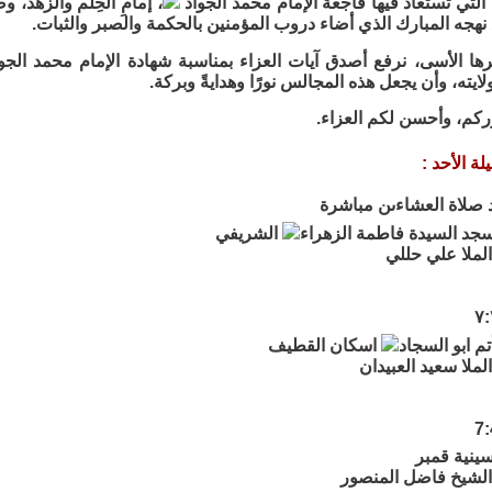
التي تُستعاد فيها فاجعةُ الإمام محمد الجواد
، إمامِ الحِلم والزهد، 
 نهجه المبارك الذي أضاء دروب المؤمنين بالحكمة والصبر والثبات.
رها الأسى، نرفع أصدق آيات العزاء بمناسبة شهادة الإمام محمد الجو
ايته، وأن يجعل هذه المجالس نورًا وهدايةً وبركة.
ركم، وأحسن لكم العزاء.
ة الأحد :
 صلاة العشاءىن مباشرة
سجد السيدة فاطمة الزهراء
الشريفي
لملا علي حللي
م ابو السجاد
اسكان القطيف
ملا سعيد العبيدان
ينية قمبر
لشيخ فاضل المنصور