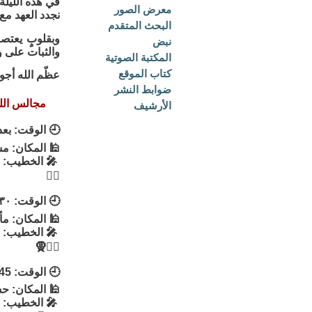
في هذه الليلة 
معرض الصور
نجدد العهد مع
البحث المتقدم
وبقلوبٍ يعتص
نبض
والثبات على ول
المكتبة الصوتية
كتاب الموقع
عظّم الله أجو
ضوابط النشر
مجالس الليل
الأرشيف
🕘 الوقت: بعد
🕌 المكان: م
🎤 الخطيب: ا
👳‍♂
🕘 الوقت: ٧:٣٠
🕌 المكان: مأت
🎤 الخطيب: ال
👳‍♂🧕
🕘 الوقت: 7:45
🕌 المكان: حس
🎤 الخطيب: ا