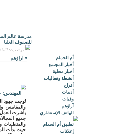
مدرسة عالم الموه
للصفوف العليا
آخر تحديث: 7 / 8 / 2026م - 1:05 م بتوقيت مكة المكرمة
أم الحمام
»
آراؤهم
أخبار المجتمع
أخبار محلية
أنشطة وفعاليات
أفراح
أدبيات
المهندس: 
وفيات
تُوجت جهود ال
آراؤهم
والمقاييس وال
الهاتف الإستشاري
باشرت العمل 
والمتطلبات و
تطبيق أم الحمام
إعلانات