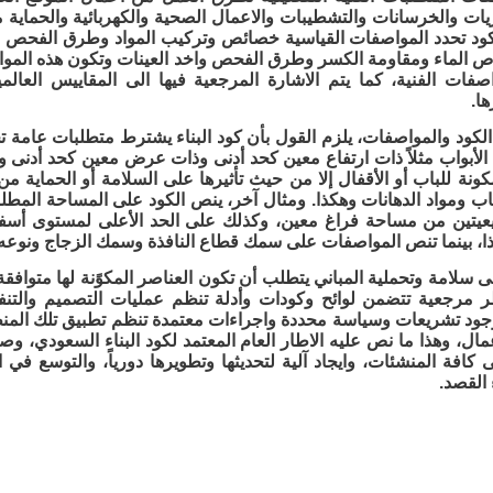
ات والخرسانات والتشطيبات والاعمال الصحية والكهربائية والحماية 
ود تحدد المواصفات القياسية خصائص وتركيب المواد وطرق الفحص وال
الكود والمواصفات، يلزم القول بأن كود البناء يشترط متطلبات عامة ت
الأبواب مثلاً ذات ارتفاع معين كحد أدنى وذات عرض معين كحد أدنى 
مكونة للباب أو الأقفال إلا من حيث تأثيرها على السلامة أو الحماية م
 ومواد الدهانات وهكذا. ومثال آخر، ينص الكود على المساحة المطلوب
بيعيتين من مساحة فراغ معين، وكذلك على الحد الأعلى لمستوى أس
ا، بينما تنص المواصفات على سمك قطاع النافذة وسمك الزجاج ونوعه
 سلامة وتحملية المباني يتطلب أن تكون العناصر المكوًنة لها متوا
 مرجعية تتضمن لوائح وكودات وأدلة تنظم عمليات التصميم والتنف
ود تشريعات وسياسة محددة واجراءات معتمدة تنظم تطبيق تلك المنظوم
مال، وهذا ما نص عليه الاطار العام المعتمد لكود البناء السعودي، وص
كافة المنشئات، وايجاد آلية لتحديثها وتطويرها دورياً، والتوسع في الب
 القصد.