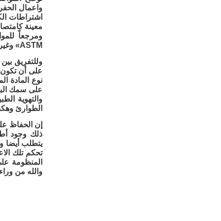
واعمال الحفري
اشتراطات الك
ASTM» وغيرها.
وللتفريق بين 
على أن تكون 
نوع المادة ال
على سمك الباب
والتهوية الط
الطوارئ وهكذ
إن الحفاظ على
ذلك وجود أطر
يتطلب أيضا وج
تحكم تلك الاع
المنظومة على 
والله من وراء