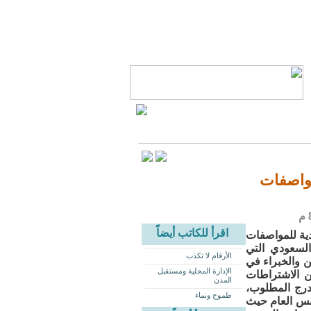
مواصفات
اقرأ للكاتب أيضاً
دية للمواصفات
 السعودي التي
الأرقام لا تكذب
 والخبراء في
الإدارة المحلية ومستقبل
سعودي الذي يتكون من أكثر من 22 مجلداً من الاشتراطات
المدن
درج المطلوب،
طموح ونماء
البناء من بداية 1442 وحتى نهاية نفس العام حيث