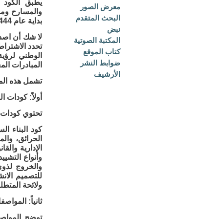
يطبق الكود خ
معرض الصور
والمسارح ومب
البحث المتقدم
بداية عام 1444 هـ والتي سيطبق فيها الكود على جميع انواع البناء المصنفة فيه.
نبض
لا شك أن اصدا
المكتبة الصوتية
تحدد الاشتراط
كتاب الموقع
ضوابط النشر
المبادرات ال
الأرشيف
تشمل هذه المن
أولاً: كودات البناء «Building Codes» ولوائح التنف
تحتوي كودات ا
كود البناء ال
الحرائق، والم
الإدارية والق
وأنواع التشيي
والخروج لذوي
للتصميم الانش
ولائحة المتطل
ثانياً: المواصفات الف
توضح المواصف