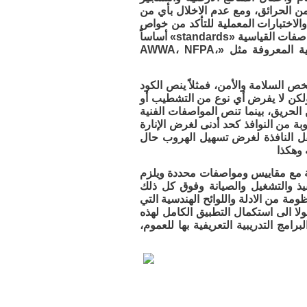
من الحرائق، ومع عدم الاخلال بأي من
اختبارات المعملية للتأكد من خواص
معينة كامتصاص الماء ومقاومة الكسر وطرق الفحص واخد العينات وتكون هذه المواصفات القياسية «standards» أساساً
ومرجعاً للمواصفات الفنية، كما يتم الاشارة المرجعية فيها الى المقاييس العالمية المعروفة مثل «AWWA، NFPA،
خص السلامة والأمن، فمثلاً ينص الكود
ولكن لا يفرض أي نوع من التشطيب أو
ن الحريق، بينما تنص المواصفات الفنية
ة من النوافذ كحد أدنى لغرض الإنارة
فل النافذة لغرض تسهيل الهروب حال
 وهكذا
فقة مع مقاييس ومواصفات محددة ويلزم
يذ والتشغيل والصيانة وفوق كل ذلك
ة من الادلة واللوائح الهندسية التي
ولا الى استكمال التطبيق الكامل لهذه
رامج التدريبية التعريفية بها للعموم،