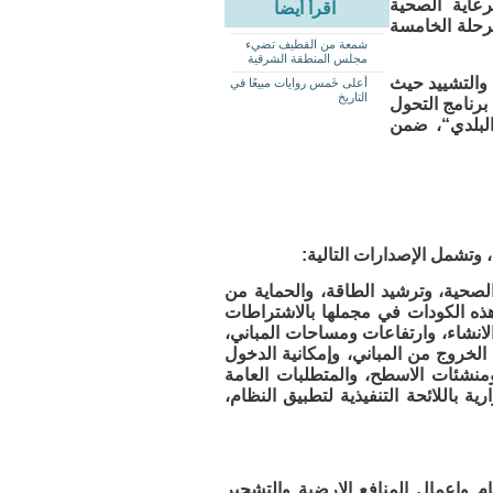
رعاية الصحية
اقرأ أيضاً
مرحلة الخامسة
شمعة من القطيف تضيء
مجلس المنطقة الشرقية
 والتشييد حيث
أعلى خَمس روايات مبيعًا في
التاريخ
برنامج التحول
اع البلدي“، ضمن
 وتشمل الإصدارات التالية:
والصحية، وترشيد الطاقة، والحماية من
 هذه الكودات في مجملها بالاشتراطات
لانشاء، وارتفاعات ومساحات المباني،
الخروج من المباني، وإمكانية الدخول
منشئات الاسطح، والمتطلبات العامة
ة باللائحة التنفيذية لتطبيق النظام،
م واعمال المنافع الارضية والتشجير