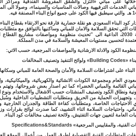
لالها على مباني «النُزل والشقق المفروشة الفندقية ومراكز ال
اني الخدمات الترفيهية وصالات المناسبات والسينما»، وصولا الى ال
ر كود البناء السعودي هو نقلة حضارية فارقة نحو الارتقاء بقطاع البناء
ات التي تحقق السلامة والامان للمباني وساكنيها بالتوافق مع متطلبات 
الوطني لرؤية 2030، الداعية الى ”تحديث منظومة ومواصفات مشاريع القط
معتمدة لتحسين مستويات المعيشة والسلامة في مدن المملكة.
ظومة الكود والادلة الارشادية والمواصفات المرجعية، حسب الاتي:
يذ وتصنيف المخالفات
لبناء على اشتراطات السلامة والأمان والصحة العامة للمباني وسكانها،
سعودي العام ومجموعة الكودات الانشائية والكهربائية، والميكانيكية، 
باني القائمة والمباني الخضراء كما تم اصدار بعض شروحاتها، وتهتم
انونية ونطاق الكود وتصنيف المنشئات حسب الاشغال والاستخدام ونوع ا
د، وتجهيزات الحماية من الحريق ومتطلبات التشطيبات الداخلية وسُبل 
 الاحتياجات الخاصة، ومتطلبات كفاءة الطاقة والجدران الخارجية و
ائي، واحتياجات السلامة اثناء التشييد، كما صدرت لوائح بقرارات وزاري
بات العامة لتعيين جهات التفتيش، ولائحة تصنيف مخالفات كود البناء.
نية، والمقاييس المرجعية» Specifications&Standards
ات المتطلبات الفنية التفصيلية لطرق العمل من أعمال الموقع العا