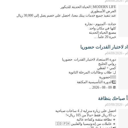
04/08م
MODERN LIFE | الحياة الحديثة للديكور
العرض الأسطوري
عند تنفيذ جميع خدمات بيتك معنا، احصل على خصم يصل إلى 30,000 ريال
حدادة - ألمنيوم - نجارة
كلها في مكان واحد.
مصنع الحياة الحديثة
خبرة 20 عاماً. ...
د لاختبار القدرات حضوريا
04/08م
دورة الاستعداد لاختبار القدرات حضوريا
📆 09 - 08 - 2026 ...
دأ صباحك بنظافة
03/08م
احصل على زيارة منزلية لـ 4 ساعات صباحية
ب 85 ريال فقط «بدلاً من 105 ريال»!
🔹 نظافة متقنة وكفاءة عالية
🔹 عاملات من إندونيسيا والفلبين 🇮🇩 🇵🇭