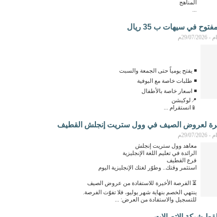
المناهج
...
وح في سيهات ب 35 ريال
29/07م
◾️ يفتح يومياً حتى الجمعة والسبت
◾️ طلبات خاصة مع البوفية
◾️ اسعار خاصة بالأطفال
📍لوكيشن
📱انستقرام ...
يرة لعروض الصيف في وول ستريت إنجلش القطيف
29/07م
معاهد وول ستريت إنجلش
الرائدة في تعليم اللغة الإنجليزية
فرع القطيف
استثمر وقتك.. وطوّر لغتك الإنجليزية اليوم
⏳ الفرصة الأخيرة للاستفادة من عروض الصيف
ينتهي الخصم بنهاية شهر يوليو، فلا تفوّت الفرصة.
للتسجيل والاستفادة من العرض: ...
قط شبكة الاتصالات