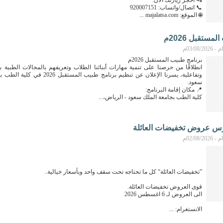
📲 احجز زيارتك الآن:
📞 اتصال/واتساب: 920007151
🌐 الموقع: majalatsa.com ...
مستقبل 2026م
03/08م
برنامج طبيب المستقبل 2026م
انطلاقًا من حرصنا على تنمية مهارات أبنائنا الطلاب وتعريفهم بالمجالات الطبية 
وتفاعلية، يسرنا الإعلان عن تنظيم برنامج طبيب المست
سعود.
📍 مكان إقامة البرنامج:
كلية الطب بجامعة الملك سعود - الرياض،...
ارس عروض تخفيضات العائلة
02/08م
”تخفيضات العائلة“ كل ما تحتاجه تحت سقف واحد وبأسعار خيالية..
قوى العروض تخفيضات العائلة.
​الى العروض لـ 6 اغسطس 2026
الانستغرام: ...