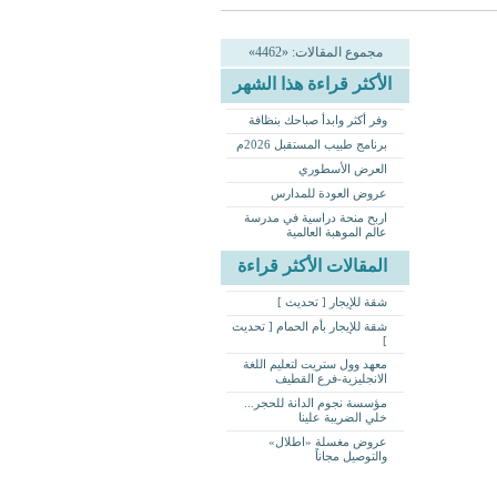
مجموع المقالات: «4462»
الأكثر قراءة هذا الشهر
وفر أكثر وابدأ صباحك بنظافة
برنامج طبيب المستقبل 2026م
العرض الأسطوري
عروض العودة للمدارس
اربح منحة دراسية في مدرسة
عالم الموهبة العالمية
المقالات الأكثر قراءة
شقة للإيجار [ تحديث ]
شقة للإيجار بأم الحمام [ تحديث
]
معهد وول ستريت لتعليم اللغة
الانجليزية-فرع القطيف‏
مؤسسة نجوم الدانة للحجر...
خلي الضريبة علينا
عروض مغسلة «اطلال»
والتوصيل مجاناً