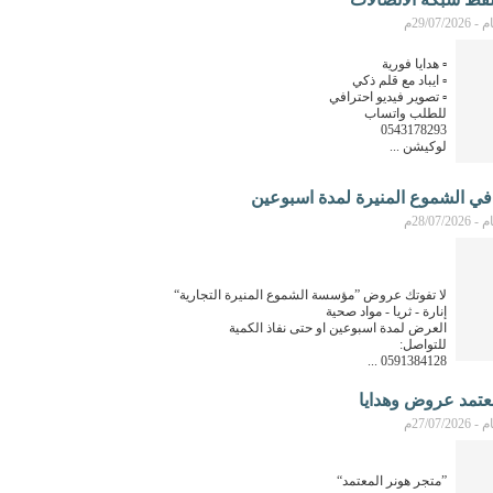
29/07م
▫️ هدايا فورية
▫️ ايباد مع قلم ذكي
▫️ تصوير فيديو احترافي
للطلب واتساب
0543178293
لوكيشن ...
في الشموع المنيرة لمدة اسبوعين
28/07م
لا تفوتك عروض ”مؤسسة الشموع المنيرة التجارية“
إنارة - ثريا - مواد صحية
العرض لمدة اسبوعين او حتى نفاذ الكمية
للتواصل:
0591384128 ...
27/07م
”متجر هونر المعتمد“