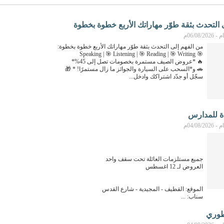
 التحدث بثقة طوّر مهاراتك الأربع خطوة بخطوة
06/08م
من الفهم إلى التحدث بثقة طوّر مهاراتك الأربع خطوة بخطوة:
🎯 Speaking | 🎯 Listening | 🎯 Reading | 🎯 Writing
🔥 *عروض الصيف مستمرة بخصومات تصل إلى 45%*
🚗 و*السحب على السيارة والجوائز ما زال مستمرًا! * 🎁
سجّل أو جدّد اشتراكك وادخل...
 للمدارس
04/08م
جميع مستلزمات العائلة تحت سقف واحد
العروض لـ 12 اغسطس
الموقع: القطيف - المجيدية - شارع القدس
سناب: ...
طوري