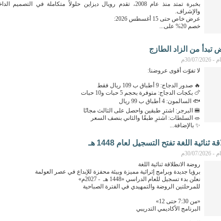
بخبرة تمتد منذ عام 2008، تقدم رويال ديزاين حلولاً متكاملة في التصميم ا
والإشراف.
عرض خاص حتى 15 أغسطس 2026:
خصم 20% على...
تبدأ من الزاد الطازج
30/07م
لا تفوّت أقوى عروضنا:
🔥 صدور الدجاج: 9 أطباق ب 109 ريال فقط
🍗 بكجات الدجاج: متوفرة بحجم 5 حبات و10 حبات
🐟 السالمون: 4 أطباق ب 99 ريال
🍔 البرجر: اشترِ طبقين واحصل على الثالث مجانًا
🥗 السلطات: اشترِ طبقًا والثاني بنصف السعر
✨ بالإضافة...
ثنائية اللغة تفتح التسجيل لعام 1448 هـ
30/07م
روضة الانطلاقة ثنائية اللغة
برؤيا جديدة وبرامج إثرائية مميزة وبيئة محفزة للإبداع في عصر العولمة
نعلن بدء تسجيل للعام الدراسي «1448 هـ - 2027م»
للمرحلتين الروضة والتمهيدي في الفترة الصباحية
«من 7:30 حتى 12»
البرنامج الأكاديمي التدريبي