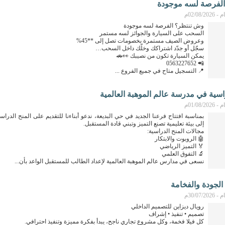
لفرصة لسه موجودة
02/08م
وش تنتظر؟ الفرصة لسه موجودة
السحب على السيارة والجوائز لسه مستمر
وعروض الصيف مستمرة بخصومات تصل إلى **45%
سجّل أو جدّد اشتراكك وخلّك داخل السحب…
يمكن السيارة تكون من نصيبك 👀🚗
📲 0563227652
📍 التسجيل متاح في جميع الفروع ...
اسية في مدرسة عالم الموهبة العالمية
01/08م
بمناسبة افتتاح فرعنا الجديد في حي البديعة، ندعو أبناءنا للتقديم على المنح الدراس
إلى بيئة تعليمية تصنع التميز وتبني قادة المستقبل.
مجالات المنح الدراسية:
🤖 الروبوت والابتكار
🏅 التميز الرياضي
🔬 التفوق العلمي
نسعى في مدارس عالم الموهبة العالمية لإعداد الطالب للمستقبل الواعد بأن...
 الجودة والفخامة
30/07م
رويال ديزاين للتصميم الداخلي
تصميم • تنفيذ • إشراف
كل فيلا فخمة، وكل مشروع تجاري ناجح، يبدأ بفكرة مميزة وتنفيذ احترافي.