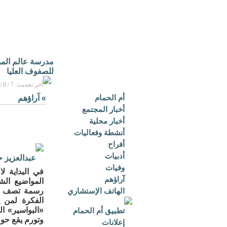
مدرسة عالم الموه
للصفوف العليا
آخر تحديث: 7 / 8 / 2026م - 1:05 م بتوقيت مكة المكرمة
أم الحمام
»
آراؤهم
أخبار المجتمع
أخبار محلية
أنشطة وفعاليات
أفراح
أدبيات
عبدالعزيز 
وفيات
في البداية ل
آراؤهم
المواضيع ال
الهاتف الإستشاري
رسمة تصف رجل
الفكرة لمن ي
«البواسير» ال
تطبيق أم الحمام
وتورم يقع حو
إعلانات