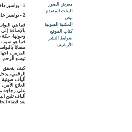
معرض الصور
1 - بواسير داخلية: تتطور داخل فتحة الشرج أو المستقيم.
البحث المتقدم
2 - بواسير خارجية: تتطور خارج فتحة الشرج.
نبض
المكتبة الصوتية
فما هي البواس
بالإضافة إلى
كتاب الموقع
وحولها، حكة ش
ضوابط النشر
فما هو سبب حد
الأرشيف
مصابًا بالبوا
المزمن، اجها
توسع الرحم.
كيف يتحقق ال
الرقمي، يدخل
ألياف ضوئية 
على زجاجة ماء
ألياف تلين ال
بعد قضاء الحا