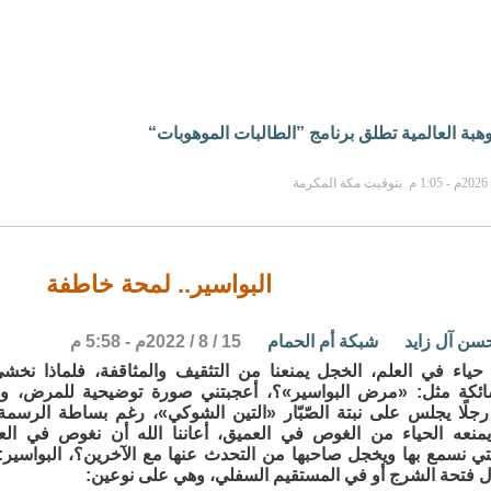
بة العالمية تطلق برنامج ”الطالبات الموهوبات“
البواسير.. لمحة خاطفة
حسن آل زايد
شبكة أم الحمام
15 / 8 / 2022م - 5:58 م
ا حياء في العلم، الخجل يمنعنا من التثقيف والمثاقفة، فلماذا نخ
شائكة مثل: «مرض البواسير»؟، أعجبتني صورة توضيحية للمرض، و
ًا يجلس على نبتة الصّبّار «التين الشوكي»، رغم بساطة الرسمة إ
منعه الحياء من الغوص في العميق، أعاننا الله أن نغوص في ال
تي نسمع بها ويخجل صاحبها من التحدث عنها مع الآخرين؟، البواسير:
ل فتحة الشرج أو في المستقيم السفلي، وهي على نوعين: