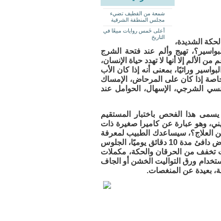
شمعة من القطيف تضيء
مجلس المنطقة الشرقية
أعلى خَمس روايات مبيعًا في
التاريخ
لحكة الشديدة،
بواسير؟، تهيج وألم عند فتحة الشرج
الألم إلا أنها لا تهدد حياة الإنسان،
ير وراثيًا، بمعنى أنه إذا كان الأب
 وخاصة إذا كان على المرحاض، الإمساك
جنسي الشرجي، الإسهال، الحوامل عند
يسمى هذا الفحص باختبار المستقيم
ني، وهو عبارة عن كاميرا صغيرة ذات
عن العلاج؟، سيساعدك الطبيب لمعرفة
العلاج الآمن، كما أن هناك عدة خطوات منزلية تساهم في الحل، منها الانتقاع في حوض دافئ مدة 10 دقائق يوميًا، الجلوس
مات تخفف من الحرقان والحكة، مكملات
استخدام ورق التواليت الخشن أو الجاف
ة، بعيدة عن المنغصات.