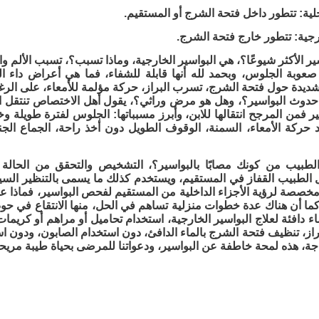
ير الأكثر شيوعًا؟، هي البواسير الخارجية، وماذا تسبب؟، تسبب الألم وا
 صعوبة الجلوس، وبحمد لله أنها قابلة للشفاء، فما هي أعراض داء ال
ديدة حول فتحة الشرج، تسرب البراز، حركة مؤلمة للأمعاء، على الرغم من 
وث البواسير؟، وهل هو مرض وراثي؟، يقول أهل الاختصاص تنتقل البواس
سير فمن المرجح انتقالها للابن، وأبرز مسبباتها: الجلوس لفترة طويلة
د حركة الأمعاء، السمنة، الوقوف الطويل دون أخذ راحة، الجماع ال
طبيب من كونك مصابًا بالبواسير؟، التشخيص والتحقق من الحالة 
 الطبيب القفاز في المستقيم، ويستخدم كذلك ما يسمى بالتنظير السي
مخصصة لرؤية الأجزاء الداخلية من المستقيم لفحص البواسير، فماذا 
 دافئة لعلاج البواسير الخارجية، استخدام تحاميل أو مراهم أو كري
براز، تنظيف فتحة الشرج بالماء الدافئ، دون استخدام الصابون، ودون 
جة، هذه لمحة خاطفة عن البواسير، ودعواتنا للمرضى بحياة طيبة مريح