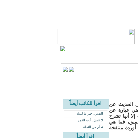
اقرأ للكاتب أيضاً
شى الحديث عن
هي عبارة عن
الصبر.. خير ما لديك
لا أنها تشرح
لا تنسَ.. أنت القمر
عميق، فما هي
 أوردة منتفخة
تعلّم من النملة
اقرأ أيضاً