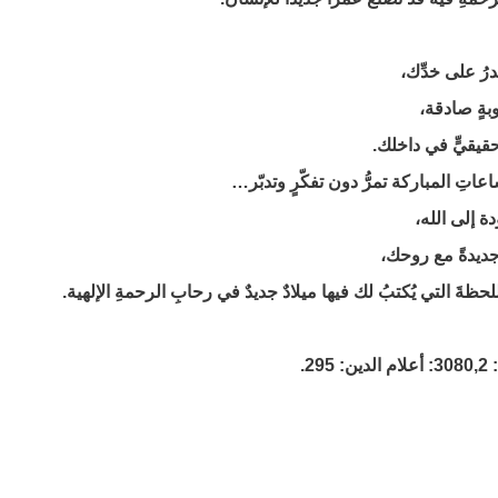
درُ على خدِّك،
وبةٍ صادقة،
حقيقيٍّ في داخلك.
اعاتِ المباركة تمرُّ دون تفكّرٍ وتدبّر…
ودة إلى الله،
جديدةً مع روحك،
اللحظةَ التي يُكتبُ لك فيها ميلادٌ جديدٌ في رحابِ الرحمةِ الإلهية.