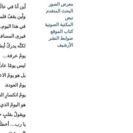
معرض الصور
أين أنا في عالَم
البحث المتقدم
وأين يقفُ قلب
نبض
المكتبة الصوتية
في هذا اليوم، ي
كتاب الموقع
فيرى المسافةَ ب
ضوابط النشر
الأرشيف
لكنَّه يدركُ أي
يومُ عرفة…
ليس يومًا عاديًّا
بل هو يومُ الا
يومُ العودة،
يومُ انكسارِ ال
هو اليومُ الذي 
ويقولُ بقلبٍ 
يا رب… أخطأتُ