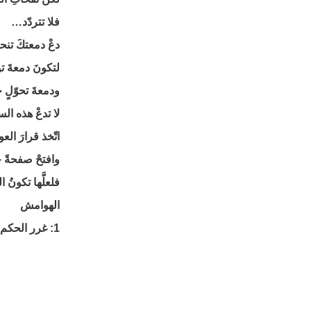
فلا تتردّد…
دعْ دمعتكَ تنح
لتكونَ دمعةَ ت
ودمعةَ تحوّلٍ 
لا تدعْ هذه الس
اتّخذ قرارَ الع
وافتحْ صفحةً 
فلعلَّها تكونُ 
الهوامش
1: غرر الحكم: 3080,2: أعلام الدين: 295.