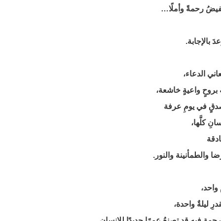
تُفيضُ رحمةً وأملًا…
َ بالإجابة.
عاني الدعاء،
 بروحٍ واعيةٍ خاشعة،
دقٍ في يومِ عرفة
سانِ كلَّها،
ادقة
رِّضا والطمأنينة والنور.
 واحد،
قدرِ ليلةٌ واحدة،
رحمةِ فيه قد تصنعُ عمرًا جديدًا للإنسان.