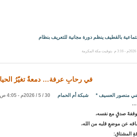
جتماعية بالقطيف ينظم دورة مجانية للتعريف بنظام
في رحابِ عرفة… دمعةٌ تغيّرُ الحيا
رضي منصور العسيف
*
شبكة أم الحمام
30 / 5 / 2026م - 4:05 ص
ة…
 وقفةَ صدقٍ مع نفسه،
ماقه عن موضعِ قلبه من الله،
ةِ المشتاق: