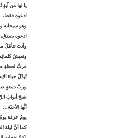
يا لها من آيةٍ 
ادعوه فقط،
وهو سبحانه وعد
ادعوه بصدق،
وأنتَ تتأمّلُ م
وتعيشُ كلماتِه
فربَّ لحظةِ ص
تُبدِّلُ حياةَ الإن
وربَّ دمعةٍ ص
تفتحُ أبوابَ ال
أيُّها الأحبّة…
يومُ عرفة يومٌ
كما أنَّ ليلةَ ال
لكنَّ نفحاتِ ال