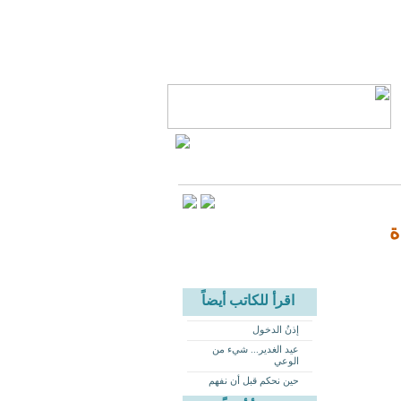
ة
اقرأ للكاتب أيضاً
إذنُ الدخول
عيد الغدير... شيء من
الوعي
حين نحكم قبل أن نفهم