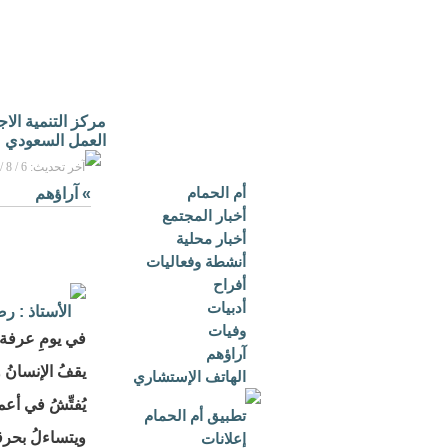
مركز التنمية الا
العمل السعودي
آخر تحديث: 6 / 8 / 2026م - 3:16 م بتوقيت مكة المكرمة
أم الحمام
»
آراؤهم
أخبار المجتمع
أخبار محلية
أنشطة وفعاليات
أفراح
أدبيات
الأستاذ : 
وفيات
في يومِ عرف
آراؤهم
يقفُ الإنسانُ
الهاتف الإستشاري
يُفتِّشُ في أع
تطبيق أم الحمام
ويتساءلُ بحرق
إعلانات