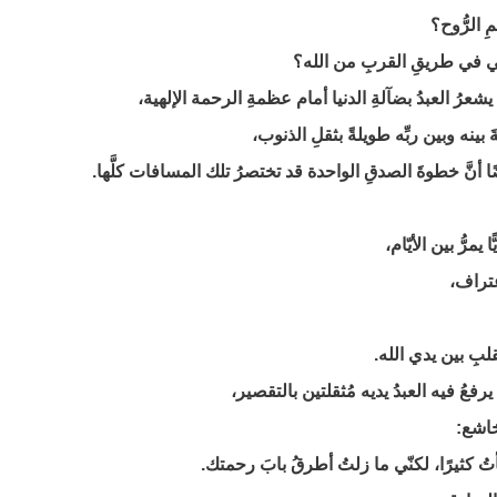
ِ الرُّوح؟
ي في طريقِ القربِ من الله؟
شعرُ العبدُ بضآلةِ الدنيا أمام عظمةِ الرحمة الإلهية،
ينه وبين ربِّه طويلةً بثقلِ الذنوب،
ضًا أنَّ خطوةَ الصدقِ الواحدة قد تختصرُ تلك المسافات كلَّها.
 يمرُّ بين الأيّام،
عتراف،
قلبِ بين يدي الله.
يرفعُ فيه العبدُ يديه مُثقلتين بالتقصير،
خاشع:
 كثيرًا، لكنّي ما زلتُ أطرقُ بابَ رحمتك.