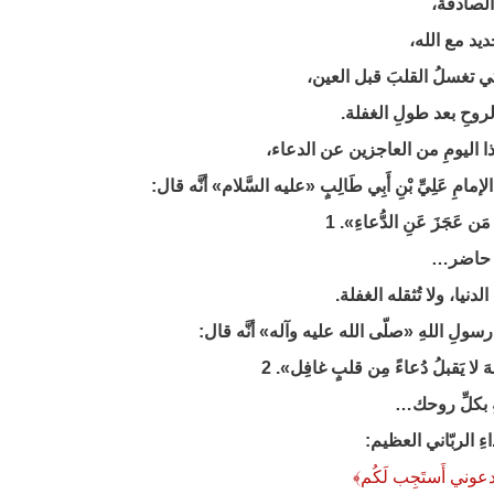
ِ الصادقة،
جديد مع الله،
لتي تغسلُ القلبَ قبل العين،
لروحِ بعد طولِ الغفلة.
ا اليومِ من العاجزين عن الدعاء،
لإمامِ عَلِيِّ بْنِ أَبِي طَالِبٍ «عليه السَّلام» أنَّه قال:
ن عَجَزَ عَنِ الدُّعاءِ». 1
بٍ حاضر…
 الدنيا، ولا تُثقله الغفلة.
سولِ اللهِ «صلّى الله عليه وآله» أنَّه قال:
هَ لا يَقبلُ دُعاءً مِن قلبٍ غافِل». 2
هِ بكلِّ روحك…
اءِ الربّاني العظيم:
 ادعوني أَستَجِب لَكُم
﴾