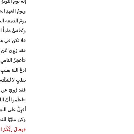
إنَّه يومُ التوبة
ويومُ العهدِ ال
يومُ الدمعةِ ا
وتُطفئُ ظمأَ ا
فلا تكن في هذ
فقد رُوِيَ عَنْ ا
«أعجَزُ الناسِ مَ
ادعُ اللهَ بقل
بقلبٍ لا تُشتِّته
فقد رُوِيَ عن ر
«اِعلَموا أنّ الل
أقبِلْ على الل
وكن ملبّيًا للند
﴿
وَقالَ رَبُّكُمُ