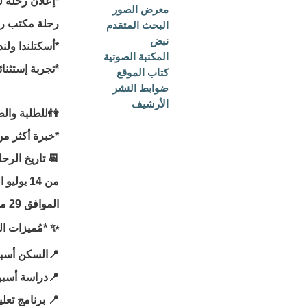
*إعلان رحلة لندن 26
معرض الصور
رحلة مكتب رواب
البحث المتقدم
نبض
*أسكتلندا ولن
المكتبة الصوتية
كتاب الموقع
ضوابط النشر
الأرشيف
📍 برنامج تعل