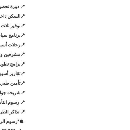
📍 دورة تحضير
📍 رسوم التأ
📍 تذاكر الطي