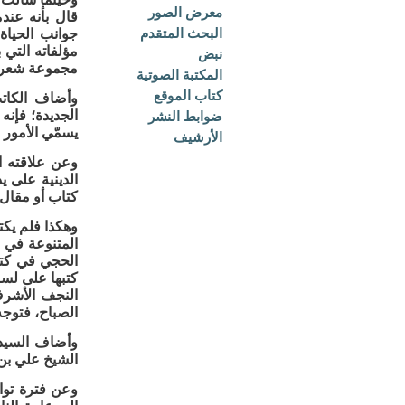
معرض الصور
قال بأنه عند
البحث المتقدم
جوانب الحياة
مؤلفاته التي 
نبض
مجموعة شعرية
المكتبة الصوتية
كتاب الموقع
وأضاف الكات
الجديدة؛ فإنه 
ضوابط النشر
يسمّي الأمور ب
الأرشيف
وعن علاقته ا
الدينية على ي
كتاب أو مقال 
وهكذا فلم يكت
المتنوعة في م
الحجي في كت
النجف الأشرف
الصباح، فتوجه
وأضاف السيد:
الشيخ علي بن 
وعن فترة توا