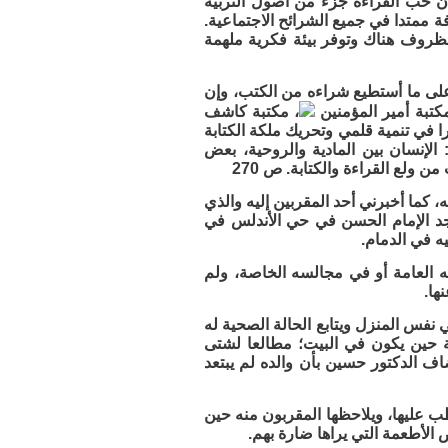
بأن حب القراءة جزء من أصول التربية
فة ممتدا في جميع الشرائح الاجتماعية.
 الظروف هناك وتوفر بيئة فكرية ملهمة
على ما أستطيع شراءه من الكتب، وإن
كتبة أمير المؤمنين
، مكتبة كاشف
را في تنمية قلمي وتحريك ملكة الكتابة
 الإنسان بين المادية والروحية، بعض
ولع القراءة والكتابة. ص 270
 كما أخبرني أحد المقربين إليه والذي
جد الإمام الحسن في حي الأندلس في
ه في الدمام.
 العامة أو في مجالسه الخاصة، ولم
ها.
نفس المنزل ويتابع الحالة الصحية له
 حين يكون في البيت؛ مطالعا لشتى
اف الدكتور حسين بأن والده لم يبتعد
ظب عليها، ويلاحظها المقربون منه حين
الأطعمة التي يراها ضارة بهم.