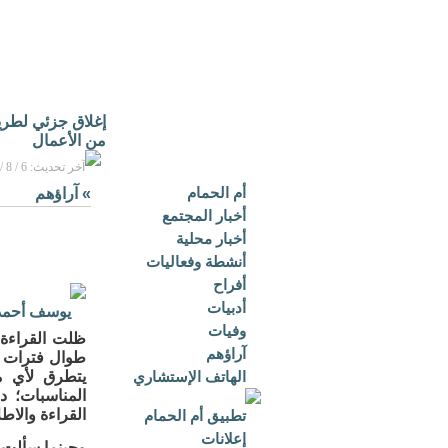
إغلاق جزئي لطريق 
من الأعمال
آخر تحديث: 6 / 8 / 2026م - 1:27 ص بتوقيت مكة المكرمة
أم الحمام
»
آراؤهم
أخبار المجتمع
أخبار محلية
أنشطة وفعاليات
أفراح
أدبيات
يوسف أحمد
وفيات
ظلت القراءة 
آراؤهم
طوال فترات ح
الهاتف الإستشاري
يتطرق لأي م
المناسبات؛ د
القراءة والاط
تطبيق أم الحمام
إعلانات
وحينما سألت أ