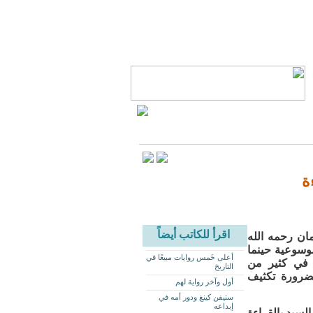
ة
اقرأ للكاتب أيضاً
ان رحمه الله
موسوعية حينما
أعلى خَمس روايات مبيعًا في
 في كثير من
التاريخ
بضرورة تكثيف
أول وآخر رواية لهم
ستيفن كينغ ودور أمه في
إبداعه
لسيد بالقراءة