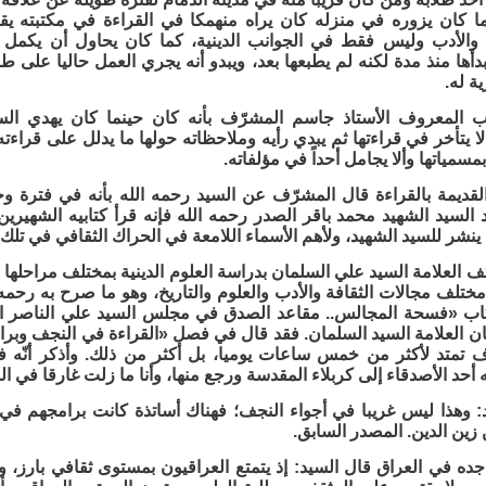
ما كان يزوره في منزله كان يراه منهمكا في القراءة في مكتبته ي
 والأدب وليس فقط في الجوانب الدينية، كما كان يحاول أن يكمل 
بدأها منذ مدة لكنه لم يطبعها بعد، ويبدو أنه يجري العمل حاليا على ط
 له.
ب المعروف الأستاذ جاسم المشرّف بأنه كان حينما كان يهدي الس
لا يتأخر في قراءتها ثم يبدي رأيه وملاحظاته حولها ما يدلل على قراءته
مسمياتها وألا يجامل أحداً في مؤلفاته.
لقديمة بالقراءة قال المشرّف عن السيد رحمه الله بأنه في فترة وج
د السيد الشهيد محمد باقر الصدر رحمه الله فإنه قرأ كتابيه الشهيرين 
ينشر للسيد الشهيد، ولأهم الأسماء اللامعة في الحراك الثقافي في تلك 
ف العلامة السيد علي السلمان بدراسة العلوم الدينية بمختلف مراحلها 
ختلف مجالات الثقافة والأدب والعلوم والتاريخ، وهو ما صرح به رحمه
اب «فسحة المجالس.. مقاعد الصدق في مجلس السيد علي الناصر ا
 تمتد لأكثر من خمس ساعات يوميا، بل أكثر من ذلك. وأذكر أنّه في
 أحد الأصدقاء إلى كربلاء المقدسة ورجع منها، وأنا ما زلت غارقا في ا
 وهذا ليس غريبا في أجواء النجف؛ فهناك أساتذة كانت برامجهم في 
زين الدين. المصدر السابق.
جده في العراق قال السيد: إذ يتمتع العراقيون بمستوى ثقافي بارز، 