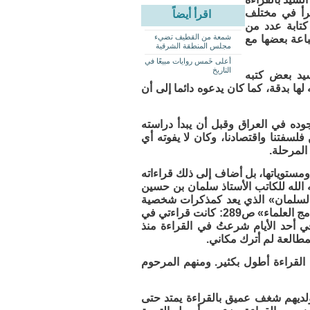
قرأ في مختلف
اقرأ أيضاً
كتابة عدد من
شمعة من القطيف تضيء
باعة بعضها مع
مجلس المنطقة الشرقية
أعلى خَمس روايات مبيعًا في
التاريخ
يد بعض كتبه
 لها بدقة، كما كان يدعوه دائما إلى أن
وده في العراق وقبل أن يبدأ دراسته
فلسفتنا واقتصادنا، وكان لا يفوته أي
المرحلة.
ومستوياتها، بل أضاف إلى ذلك قراءاته
 الله للكاتب الأستاذ سلمان بن حسين
لسلمان» الذي يعد كمذكرات شخصية
كتبها على لسان العلامة السيد السلمان. فقد قال في فصل «القراءة في النجف وبرامج العلماء» ص289: كانت قراءتي في
 أحد الأيام شرعتُ في القراءة منذ
لمطالعة لم أترك مكاني.
القراءة أطول بكثير. ومنهم المرحوم
ولديهم شغف عميق بالقراءة يمتد حتى