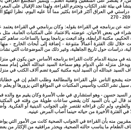
س، لا يقتصر على المثقفين وطلبة العلم... ويتميز المجتمع العراقي 
نشأ في بيئة تقدر الكتاب وتحترم القراءة، ولهذا نجد الإقبال على المعر
دراستي في العراق أكثر قراءة بكثير مما أنا عليه اليوم، نظرا لتهيّؤ
ته عن برنامجه في القراءة بقوله: وكان برنامجي في القراءة يعتمد 
راء في بعض الأحيان، عوضته بالاعتماد على المكتبات العامة، مثل م
 الحكيم، مكتبة الرابطة، وقد اتبعت برنامجا يوميا بالساعات، ساهم كثي
 خلال تلك الفترة أعمالاً متنوعة - إضافة إلى أبحاث الخارج - منها:
لية، دراسات حول تاريخ الجاهلية، وغير ذلك من الموضوعات التي نشأت من 
ه في مدينة الدمام كانت القراءة برنامجه الأساس حين يكون في منزله،
 ويدخل منزله على الدوام وهو سماحة السيد عبدالله العلي إمام مس
ف السيد عبدالله أن السيد لديه مكتبة كبيرة تضم آلاف الكتب في منزلي
ته يشجع الناس على القراءة والمطالعة وطلب العلم إن في خطاباته
سبيل نشر الكتب وتأسيس المكتبات في المواقع التي يزورها أو يعلم عن
تور السيد حسين - وهو استشاري في طب الأسرة وكان يقيم مع والده في 
قد قال لي بأن السيد كان يقضي ساعات طويلة من وقته في المكتبة
لعلوم، ولم تكن قراءاته تقتصر على الجوانب الدينية أو الفكرية. وأض
ا في الفترة الأخيرة من حياته حينما أصاب المرض عينيه.
مقربين منه بأن القراءة في الجوانب الصحية كانت من الأمور التي يوا
ف الطعام ما يناسب حالته الصحية، ويحذر مرافقيه من الإكثار من بعض 