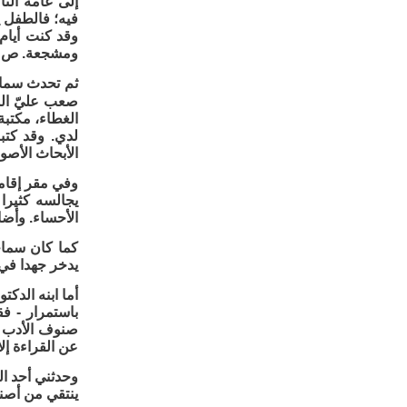
إلى عامة النا
فيه؛ فالطفل ي
وقد كنت أيام 
ومشجعة. ص 269 - 270
ثم تحدث سماح
صعب عليّ الش
الغطاء، مكتبة
لدي. وقد كتبت
الأبحاث الأصو
وفي مقر إقامت
يجالسه كثيرا
الأحساء. وأضا
كما كان سماح
يدخر جهدا في 
أما ابنه الدك
باستمرار - ف
صنوف الأدب وا
عن القراءة إل
وحدثني أحد ال
ينتقي من أصنا