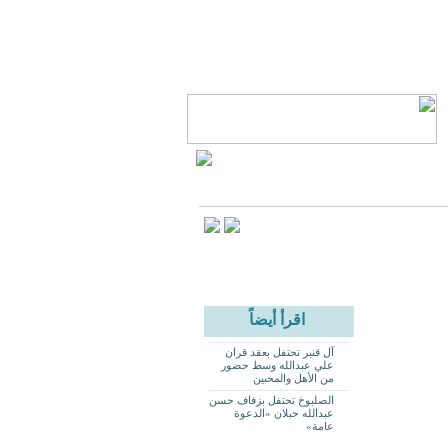
اقرأ أيضاً
آل قنبر تحتفل بعقد قران
علي عبدالله وسط حضور
من الأهل والمحبين
الصلبوخ تحتفل بزفاف حسن
عبدالله حبلان «الدعوة
عامة»