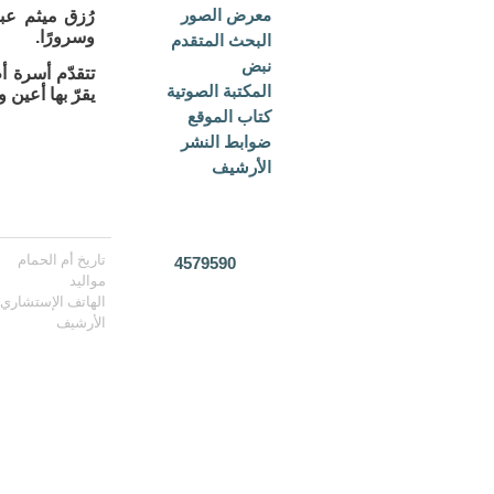
معرض الصور
رُزق ميثم عب
وسرورًا.
البحث المتقدم
نبض
تتقدّم أسرة أ
المكتبة الصوتية
يقرّ بها أعين 
كتاب الموقع
ضوابط النشر
الأرشيف
تاريخ أم الحمام
4579590
مواليد
الهاتف الإستشاري
الأرشيف