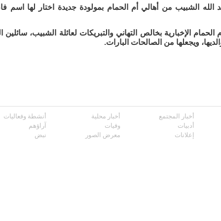
د الله الشبيب من أهالي أم الحمام بمولودة جديدة اختار لها اسم فا
م الحمام الإخبارية بخالص التهاني والتبريكات لعائلة الشبيب، سائلين ا
والديها، ويجعلها من الصالحات البارات.
أخبار المجتمع
أخبار محلية
أنشطة وفعاليات
أدبيات
وفيات
آراؤهم
إعلانات
معرض الصور
نبض