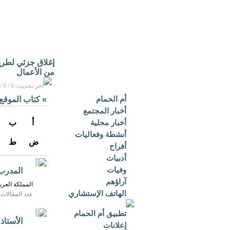
إغلاق جزئي لطريق 
من الأعمال
آخر تحديث: 6 / 8 / 2026م - 1:27 ص بتوقيت مكة المكرمة
أم الحمام
»
كتاب الموقع
أخبار المجتمع
أخبار محلية
أ
ب
أنشطة وفعاليات
ض
ط
أفراح
أدبيات
وفيات
المدرب 
آراؤهم
المملكة العرب
الهاتف الإستشاري
عدد المقالات: 
تطبيق أم الحمام
الأستاذ
إعلانات