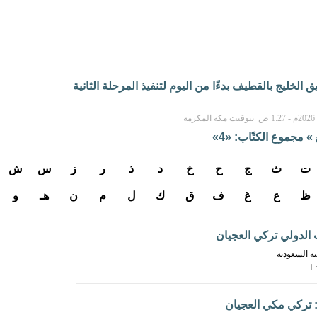
الخليج بالقطيف بدءًا من اليوم لتنفيذ المرحلة الثانية
» مجموع الكتّاب: «4»
ت
ث
ج
ح
خ
د
ذ
ر
ز
س
ش
ظ
ع
غ
ف
ق
ك
ل
م
ن
هـ
و
الدولي تركي العجيان
ية السعودية
1
: تركي مكي العجيان