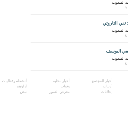
ية السعودية
9
: تقي التاروتي
ية السعودية
6
تقي اليوسف
ية السعودية
6
أخبار المجتمع
أخبار محلية
أنشطة وفعاليات
أدبيات
وفيات
آراؤهم
إعلانات
معرض الصور
نبض